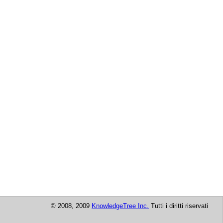
© 2008, 2009
KnowledgeTree Inc.
Tutti i diritti riservati