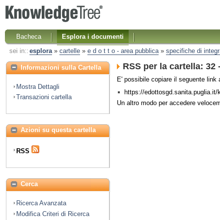
Bacheca
Esplora i documenti
sei in::
esplora
»
cartelle
»
e d o t t o - area pubblica
»
specifiche di integ
RSS per la cartella: 32
Informazioni sulla Cartella
E' possibile copiare il seguente link
Mostra Dettagli
https://edottosgd.sanita.puglia.i
Transazioni cartella
Un altro modo per accedere veloce
Azioni su questa cartella
RSS
Cerca
Ricerca Avanzata
Modifica Criteri di Ricerca