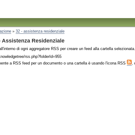
razione
»
32 - assistenza residenziale
 - Assistenza Residenziale
 all'interno di ogni aggregatore RSS per creare un feed alla cartella selezionata
t/knowledgetree/rss.php?folderId=955
mente a RSS feed per un documento o una cartella è usando l'icona RSS
, 