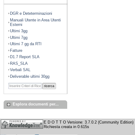
DGR e Deteterminazioni
Manuali Utente in Area Utenti
Esterni
Ultimi 3gg
Ultimi 7gg
Ultimi 7 gg da RTI
Fatture
D1.7 Report SLA
RAS_SLA
Verbali SAL
Deliverable ultimi 30gg
ricerca
Esplora documenti per...
E D O T T O Versione: 3.7.0.2 (Community Edition)
Richiesta creata in 0.615s