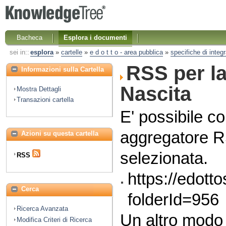
Bacheca
Esplora i documenti
sei in::
esplora
»
cartelle
»
e d o t t o - area pubblica
»
specifiche di integ
RSS per la
Informazioni sulla Cartella
Nascita
Mostra Dettagli
Transazioni cartella
E' possibile co
aggregatore RS
Azioni su questa cartella
selezionata.
RSS
https://edott
Cerca
folderId=956
Ricerca Avanzata
Un altro modo
Modifica Criteri di Ricerca