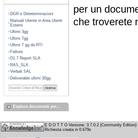
per un docume
DGR e Deteterminazioni
che troverete n
Manuali Utente in Area Utenti
Esterni
Ultimi 3gg
Ultimi 7gg
Ultimi 7 gg da RTI
Fatture
D1.7 Report SLA
RAS_SLA
Verbali SAL
Deliverable ultimi 30gg
ricerca
Esplora documenti per...
E D O T T O Versione: 3.7.0.2 (Community Edition)
Richiesta creata in 0.679s