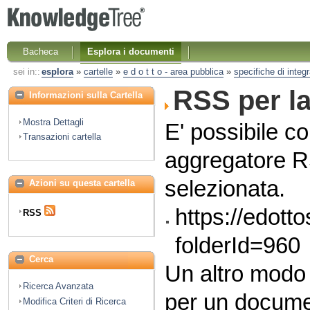
Bacheca
Esplora i documenti
sei in::
esplora
»
cartelle
»
e d o t t o - area pubblica
»
specifiche di integ
RSS per la 
Informazioni sulla Cartella
Mostra Dettagli
E' possibile co
Transazioni cartella
aggregatore RS
selezionata.
Azioni su questa cartella
https://edott
RSS
folderId=960
Cerca
Un altro modo
Ricerca Avanzata
per un docume
Modifica Criteri di Ricerca