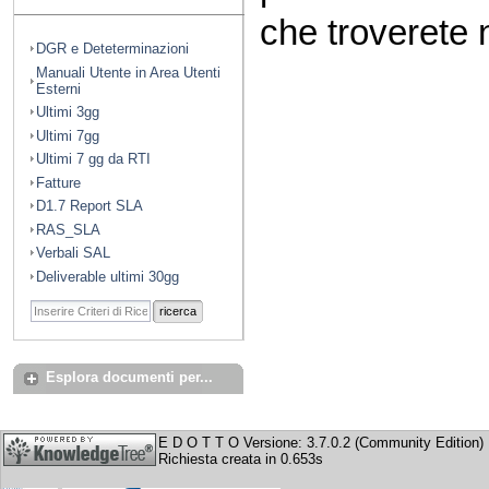
che troverete n
DGR e Deteterminazioni
Manuali Utente in Area Utenti
Esterni
Ultimi 3gg
Ultimi 7gg
Ultimi 7 gg da RTI
Fatture
D1.7 Report SLA
RAS_SLA
Verbali SAL
Deliverable ultimi 30gg
ricerca
Esplora documenti per...
E D O T T O Versione: 3.7.0.2 (Community Edition)
Richiesta creata in 0.653s