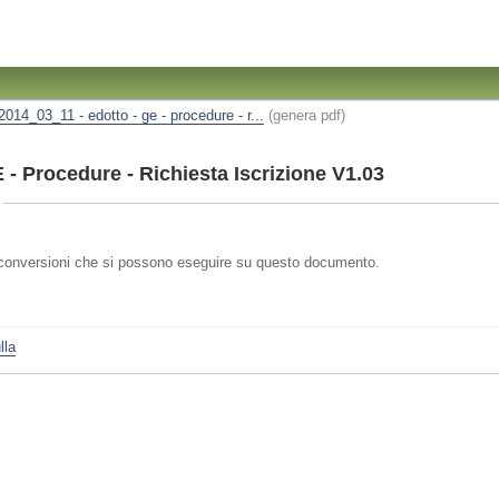
2014_03_11 - edotto - ge - procedure - r...
(genera pdf)
 - Procedure - Richiesta Iscrizione V1.03
io)
i conversioni che si possono eseguire su questo documento.
lla