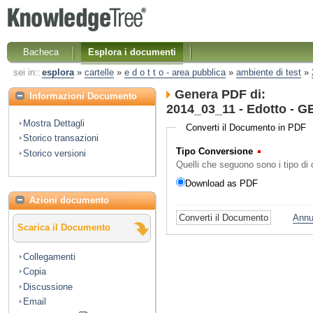
Bacheca
Esplora i documenti
sei in::
esplora
»
cartelle
»
e d o t t o - area pubblica
»
ambiente di test
»
Genera PDF di:
Informazioni Documento
2014_03_11 - Edotto - GE
Mostra Dettagli
Converti il Documento in PDF
Storico transazioni
Tipo Conversione
(Obbligator
Storico versioni
Quelli che seguono sono i tipo d
Download as PDF
Azioni documento
Annu
Scarica il Documento
Collegamenti
Copia
Discussione
Email