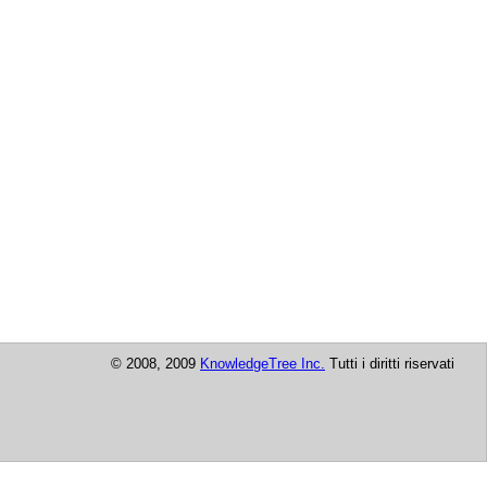
© 2008, 2009
KnowledgeTree Inc.
Tutti i diritti riservati