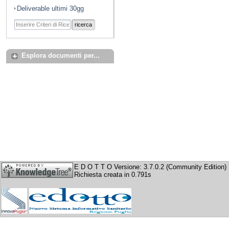
Deliverable ultimi 30gg
ricerca
Esplora documenti per...
E D O T T O Versione: 3.7.0.2 (Community Edition)
Richiesta creata in 0.791s