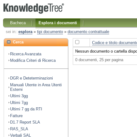
Bacheca
Esplora i documenti
sei in::
esplora
»
tipi documento
»
documento contrattuale
Cerca
Codice e titolo document
Nessun documento o cartella dispon
Ricerca Avanzata
0 documenti, 25 per pagina
Modifica Criteri di Ricerca
DGR e Deteterminazioni
Manuali Utente in Area Utenti
Esterni
Ultimi 3gg
Ultimi 7gg
Ultimi 7 gg da RTI
Fatture
D1.7 Report SLA
RAS_SLA
Verbali SAL