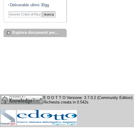
Deliverable ultimi 30gg
ricerca
Esplora documenti per...
E D O T T O Versione: 3.7.0.2 (Community Edition)
Richiesta creata in 0.542s