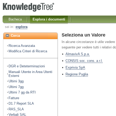
Bacheca
Esplora i documenti
sei in::
esplora
Seleziona un Valore
Cerca
In alcune circostanze è utile vedere 
Ricerca Avanzata
seguente per vedere tutti i relativi 
Modifica Criteri di Ricerca
AlmavivA S.p.a.
CONSIS soc. cons. a r.l.
DGR e Deteterminazioni
Exprivia SpA
Manuali Utente in Area Utenti
Regione Puglia
Esterni
Ultimi 3gg
Ultimi 7gg
Ultimi 7 gg da RTI
Fatture
D1.7 Report SLA
RAS_SLA
Verbali SAL