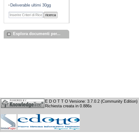
Deliverable ultimi 30gg
ricerca
Esplora documenti per...
E D O T T O Versione: 3.7.0.2 (Community Edition)
Richiesta creata in 0.886s