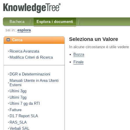
Bacheca
Esplora i documenti
sei in::
esplora
Seleziona un Valore
Cerca
In alcune circostanze è utile vedere 
Ricerca Avanzata
Bozza
Modifica Criteri di Ricerca
Finale
DGR e Deteterminazioni
Manuali Utente in Area Utenti
Esterni
Ultimi 3gg
Ultimi 7gg
Ultimi 7 gg da RTI
Fatture
D1.7 Report SLA
RAS_SLA
Verbali SAL