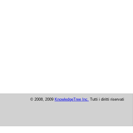
© 2008, 2009
KnowledgeTree Inc.
Tutti i diritti riservati