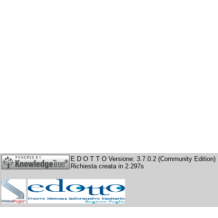
E D O T T O Versione: 3.7.0.2 (Community Edition)
Richiesta creata in 2.297s