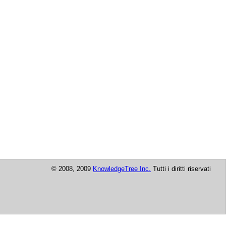
© 2008, 2009
KnowledgeTree Inc.
Tutti i diritti riservati