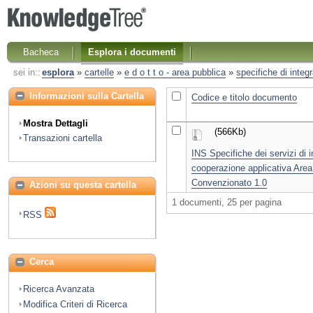
Bacheca
Esplora i documenti
sei in::
esplora
»
cartelle
»
e d o t t o - area pubblica
»
specifiche di integ
Informazioni sulla Cartella
Codice e titolo documento
Mostra Dettagli
(566Kb)
Transazioni cartella
INS Specifiche dei servizi di 
cooperazione applicativa Are
Convenzionato 1.0
Azioni su questa cartella
1 documenti, 25 per pagina
RSS
Cerca
Ricerca Avanzata
Modifica Criteri di Ricerca