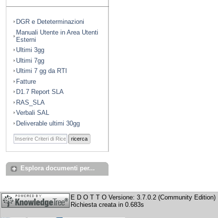
DGR e Deteterminazioni
Manuali Utente in Area Utenti
Esterni
Ultimi 3gg
Ultimi 7gg
Ultimi 7 gg da RTI
Fatture
D1.7 Report SLA
RAS_SLA
Verbali SAL
Deliverable ultimi 30gg
ricerca
Esplora documenti per...
E D O T T O Versione: 3.7.0.2 (Community Edition)
Richiesta creata in 0.683s