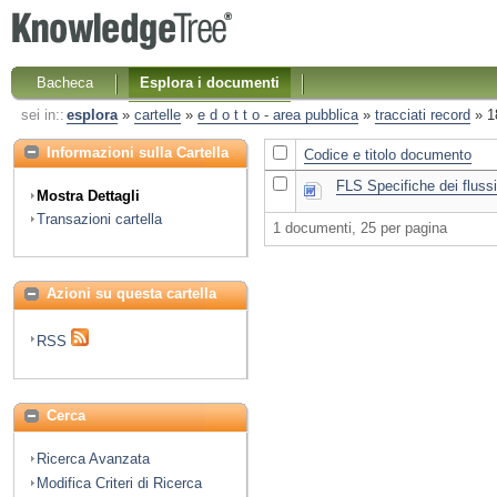
Bacheca
Esplora i documenti
sei in::
esplora
»
cartelle
»
e d o t t o - area pubblica
»
tracciati record
»
1
Informazioni sulla Cartella
Codice e titolo documento
FLS Specifiche dei flussi
Mostra Dettagli
Transazioni cartella
1 documenti, 25 per pagina
Azioni su questa cartella
RSS
Cerca
Ricerca Avanzata
Modifica Criteri di Ricerca