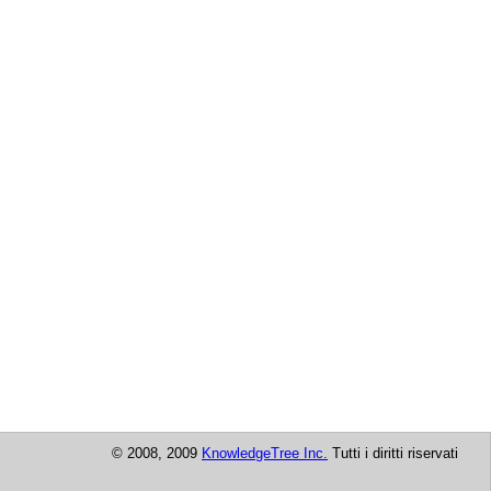
© 2008, 2009
KnowledgeTree Inc.
Tutti i diritti riservati