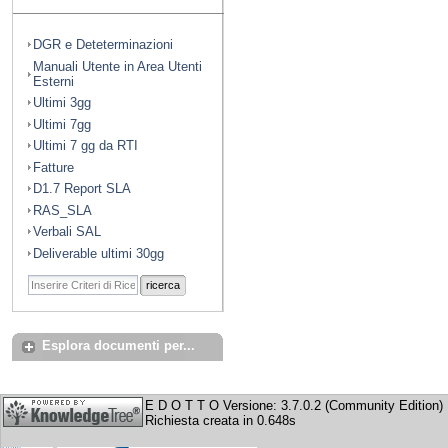
DGR e Deteterminazioni
Manuali Utente in Area Utenti
Esterni
Ultimi 3gg
Ultimi 7gg
Ultimi 7 gg da RTI
Fatture
D1.7 Report SLA
RAS_SLA
Verbali SAL
Deliverable ultimi 30gg
ricerca
Esplora documenti per...
E D O T T O Versione: 3.7.0.2 (Community Edition)
Richiesta creata in 0.648s