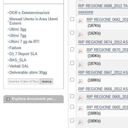
RIP REGIONE 0688_2012 TA No
sessione
DGR e Deteterminazioni
Manuali Utente in Area Utenti
RIP REGIONE 0682_2012 A
Esterni
(187Kb)
Ultimi 3gg
(192Kb)
Ultimi 7gg
Ultimi 7 gg da RTI
RIP REGIONE 0674_2012 ASL B
Fatture
RIP REGIONE 0670_2012 
D1.7 Report SLA
(190Kb)
RAS_SLA
(187Kb)
Verbali SAL
Deliverable ultimi 30gg
RIP REGIONE 0667_2012 ASL LE
(188Kb)
ricerca
RIP REGIONE 0666_2012 ASL BR
RIP REGIONE 0665_2013 A
Esplora documenti per...
RIP REGIONE 0665_2012 A
(188Kb)
(190Kb)