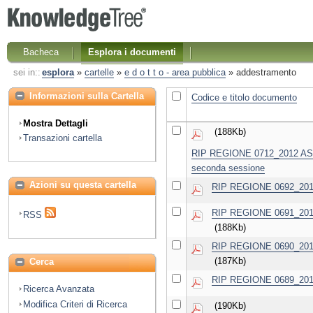
Bacheca
Esplora i documenti
sei in::
esplora
»
cartelle
»
e d o t t o - area pubblica
»
addestramento
Informazioni sulla Cartella
Codice e titolo documento
Mostra Dettagli
(188Kb)
Transazioni cartella
RIP REGIONE 0712_2012 ASL L
seconda sessione
Azioni su questa cartella
RIP REGIONE 0692_2012 
RIP REGIONE 0691_2012 
RSS
(188Kb)
RIP REGIONE 0690_2012 
(187Kb)
Cerca
RIP REGIONE 0689_2012 
Ricerca Avanzata
Modifica Criteri di Ricerca
(190Kb)