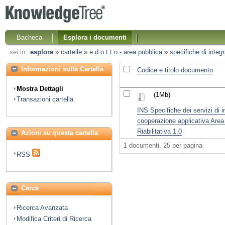
Bacheca
Esplora i documenti
sei in::
esplora
»
cartelle
»
e d o t t o - area pubblica
»
specifiche di integ
Informazioni sulla Cartella
Codice e titolo documento
Mostra Dettagli
(1Mb)
Transazioni cartella
INS Specifiche dei servizi di 
cooperazione applicativa Area
Riabilitativa 1.0
Azioni su questa cartella
1 documenti, 25 per pagina
RSS
Cerca
Ricerca Avanzata
Modifica Criteri di Ricerca