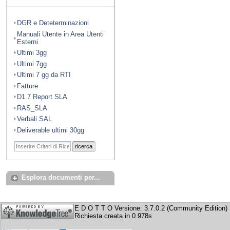
DGR e Deteterminazioni
Manuali Utente in Area Utenti
Esterni
Ultimi 3gg
Ultimi 7gg
Ultimi 7 gg da RTI
Fatture
D1.7 Report SLA
RAS_SLA
Verbali SAL
Deliverable ultimi 30gg
ricerca
Esplora documenti per...
E D O T T O Versione: 3.7.0.2 (Community Edition)
Richiesta creata in 0.978s