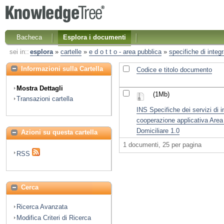
Bacheca
Esplora i documenti
sei in::
esplora
»
cartelle
»
e d o t t o - area pubblica
»
specifiche di integ
Informazioni sulla Cartella
Codice e titolo documento
Mostra Dettagli
(1Mb)
Transazioni cartella
INS Specifiche dei servizi di 
cooperazione applicativa Area
Domiciliare 1.0
Azioni su questa cartella
1 documenti, 25 per pagina
RSS
Cerca
Ricerca Avanzata
Modifica Criteri di Ricerca