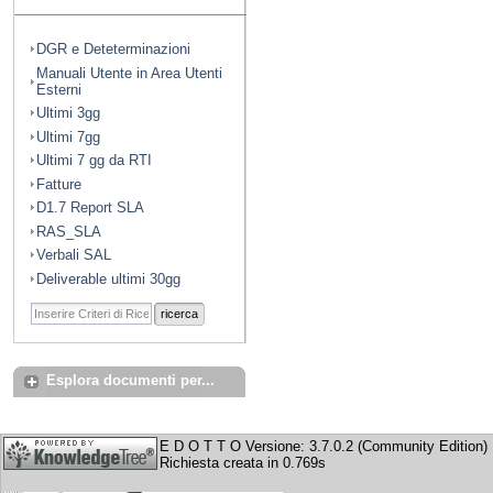
DGR e Deteterminazioni
Manuali Utente in Area Utenti
Esterni
Ultimi 3gg
Ultimi 7gg
Ultimi 7 gg da RTI
Fatture
D1.7 Report SLA
RAS_SLA
Verbali SAL
Deliverable ultimi 30gg
ricerca
Esplora documenti per...
E D O T T O Versione: 3.7.0.2 (Community Edition)
Richiesta creata in 0.769s