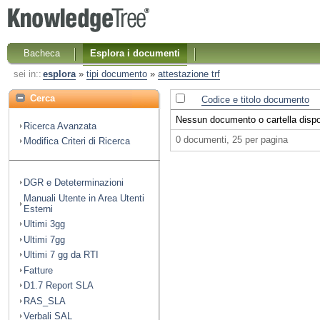
Bacheca
Esplora i documenti
sei in::
esplora
»
tipi documento
»
attestazione trf
Cerca
Codice e titolo documento
Nessun documento o cartella dispon
Ricerca Avanzata
0 documenti, 25 per pagina
Modifica Criteri di Ricerca
DGR e Deteterminazioni
Manuali Utente in Area Utenti
Esterni
Ultimi 3gg
Ultimi 7gg
Ultimi 7 gg da RTI
Fatture
D1.7 Report SLA
RAS_SLA
Verbali SAL