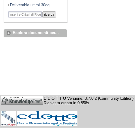
Deliverable ultimi 30gg
ricerca
Esplora documenti per...
E D O T T O Versione: 3.7.0.2 (Community Edition)
Richiesta creata in 0.858s