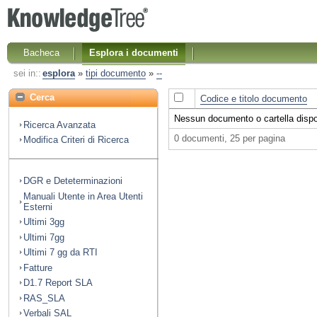
Bacheca
Esplora i documenti
sei in::
esplora
»
tipi documento
»
--
Cerca
Codice e titolo documento
Nessun documento o cartella dispon
Ricerca Avanzata
0 documenti, 25 per pagina
Modifica Criteri di Ricerca
DGR e Deteterminazioni
Manuali Utente in Area Utenti
Esterni
Ultimi 3gg
Ultimi 7gg
Ultimi 7 gg da RTI
Fatture
D1.7 Report SLA
RAS_SLA
Verbali SAL