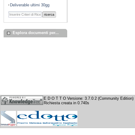
Deliverable ultimi 30gg
ricerca
Esplora documenti per...
E D O T T O Versione: 3.7.0.2 (Community Edition)
Richiesta creata in 0.740s