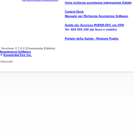
Invia richiesta assistenza integrazione Edotto
Control Desk
Manuale per Richiesta Assistenza Software
Guida per Accesso RUPAR-SPC via VPN
Tel: 800.955.180 (da fisso e mobile)
Portale della Salute - Regione Puglia
 Versione 3.7.0.2 (Community Edition)
Management Software
09
KnowledgeTree Inc.
i riservati