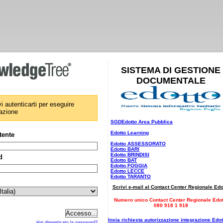
SISTEMA DI GESTIONE
DOCUMENTALE
i autenticarti per eseguire
azione
SGDEdotto Area Pubblica
Edotto Learning
tente
Edotto ASSESSORATO
Edotto BARI
Edotto BRINDISI
d
Edotto BAT
Edotto FOGGIA
Edotto LECCE
Edotto TARANTO
Scrivi e-mail al Contact Center Regionale Edo
Numero unico Contact Center Regionale Edot
080 918 1 918
Invia richiesta autorizzazione integrazione Edot
Hai dimenticato la password?