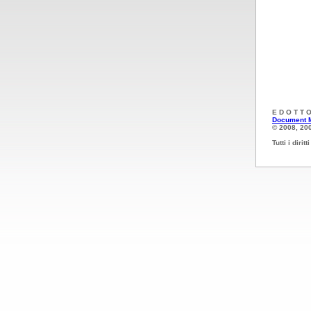
E D O T T O
Document 
© 2008, 20
Tutti i diritt