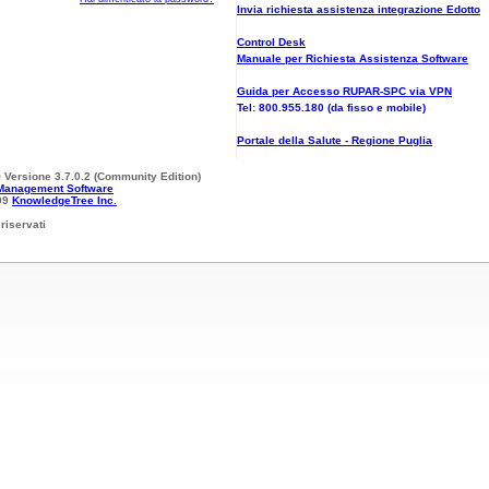
Invia richiesta assistenza integrazione Edotto
Control Desk
Manuale per Richiesta Assistenza Software
Guida per Accesso RUPAR-SPC via VPN
Tel: 800.955.180 (da fisso e mobile)
Portale della Salute - Regione Puglia
 Versione 3.7.0.2 (Community Edition)
Management Software
09
KnowledgeTree Inc.
i riservati