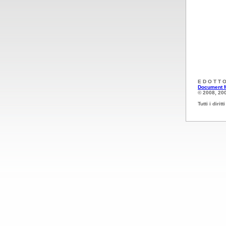
E D O T T O
Document 
© 2008, 20
Tutti i diritt