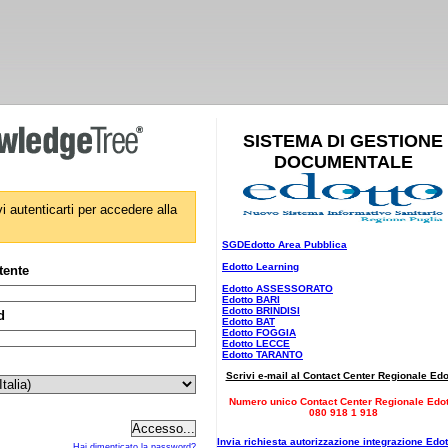
SISTEMA DI GESTIONE
DOCUMENTALE
i autenticarti per accedere alla
SGDEdotto Area Pubblica
Edotto Learning
tente
Edotto ASSESSORATO
Edotto BARI
Edotto BRINDISI
d
Edotto BAT
Edotto FOGGIA
Edotto LECCE
Edotto TARANTO
Scrivi e-mail al Contact Center Regionale Edo
Numero unico Contact Center Regionale Edot
080 918 1 918
Invia richiesta autorizzazione integrazione Edot
Hai dimenticato la password?