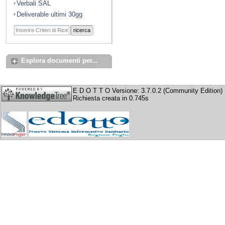
Verbali SAL
Deliverable ultimi 30gg
ricerca
Esplora documenti per...
E D O T T O Versione: 3.7.0.2 (Community Edition)
Richiesta creata in 0.745s