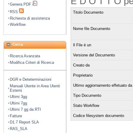
E D O T T O pe
Genera PDF
RSS
Titolo Documento
Richiesta di assistenza
Workflow
Nome file Documento
Cerca
Il File è un
Versione del Documento
Ricerca Avanzata
Modifica Criteri di Ricerca
Creato da
Proprietario
DGR e Deteterminazioni
Ultimo aggiornamento effetuato da
Manuali Utente in Area Utenti
Esterni
Tipo Documento
Ultimi 3gg
Ultimi 7gg
Stato Workflow
Ultimi 7 gg da RTI
Codice filesystem documento
Fatture
D1.7 Report SLA
RAS_SLA