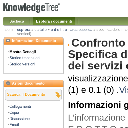
Bacheca
Esplora i documenti
sei in::
esplora
»
cartelle
»
e d o t t o - area pubblica
»
specifica delle misu
versioni)
Confronto 
Informazioni Documento
Specifica d
Mostra Dettagli
Storico transazioni
dei servizi
Storico versioni
visualizzazione
Azioni documento
(1) e
0.1
(0) .
Vi
Scarica il Documento
Informazioni 
Collegamenti
Copia
L'informazione
Discussione
Email