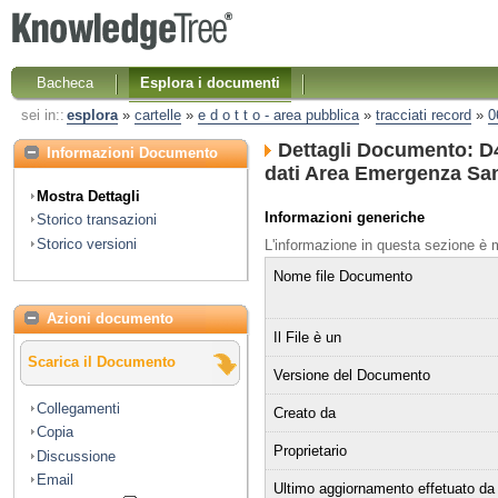
Bacheca
Esplora i documenti
sei in::
esplora
»
cartelle
»
e d o t t o - area pubblica
»
tracciati record
»
0
Dettagli Documento: D4.
Informazioni Documento
dati Area Emergenza Sani
Mostra Dettagli
Informazioni generiche
Storico transazioni
Storico versioni
L'informazione in questa sezione è
Nome file Documento
Azioni documento
Il File è un
Scarica il Documento
Versione del Documento
Collegamenti
Creato da
Copia
Proprietario
Discussione
Email
Ultimo aggiornamento effetuato da