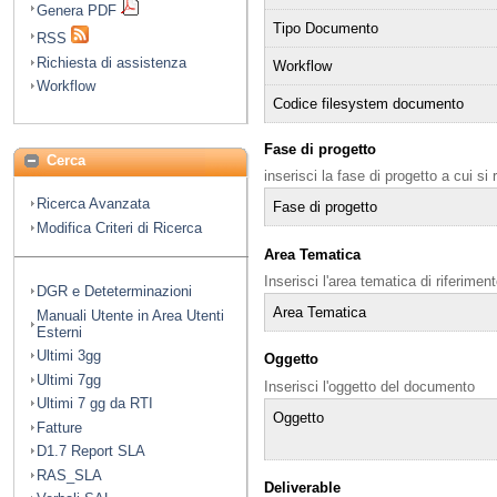
Genera PDF
Tipo Documento
RSS
Richiesta di assistenza
Workflow
Workflow
Codice filesystem documento
Fase di progetto
Cerca
inserisci la fase di progetto a cui si
Ricerca Avanzata
Fase di progetto
Modifica Criteri di Ricerca
Area Tematica
Inserisci l'area tematica di riferime
DGR e Deteterminazioni
Area Tematica
Manuali Utente in Area Utenti
Esterni
Ultimi 3gg
Oggetto
Ultimi 7gg
Inserisci l'oggetto del documento
Ultimi 7 gg da RTI
Oggetto
Fatture
D1.7 Report SLA
RAS_SLA
Deliverable