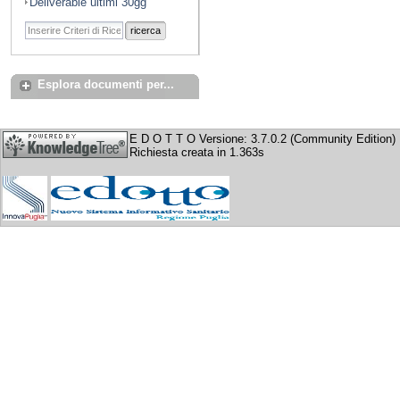
Deliverable ultimi 30gg
ricerca
Esplora documenti per...
E D O T T O Versione: 3.7.0.2 (Community Edition)
Richiesta creata in 1.363s