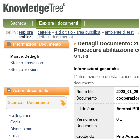
Bacheca
Esplora i documenti
sei in::
esplora
»
cartelle
»
e d o t t o - area pubblica
»
ambiente di test
»
abilitaz...
(dettagli documento)
Dettagli Documento: 20
Informazioni Documento
Procedure abilitazione c
V1.10
Mostra Dettagli
Storico transazioni
Informazioni generiche
Storico versioni
L'informazione in questa sezione è
documento.
Azioni documento
Nome file
2020_01_20 
Documento
cooperazion
Scarica il Documento
Il File è un
Acrobat PD
Collegamenti
Versione del
0.1
Copia
Documento
Discussione
Email
Creato da
Pira Adriana