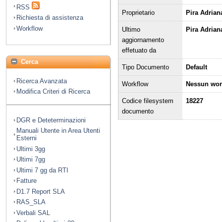
RSS
Proprietario
Pira Adrian
Richiesta di assistenza
Workflow
Ultimo
Pira Adriana
aggiornamento
effetuato da
Cerca
Tipo Documento
Default
Ricerca Avanzata
Workflow
Nessun wor
Modifica Criteri di Ricerca
Codice filesystem
18227
documento
DGR e Deteterminazioni
Manuali Utente in Area Utenti
Esterni
Ultimi 3gg
Ultimi 7gg
Ultimi 7 gg da RTI
Fatture
D1.7 Report SLA
RAS_SLA
Verbali SAL