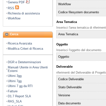
Genera PDF
Workflow
RSS
Codice filesystem documento
Richiesta di assistenza
Workflow
Area Tematica
Inserisci l'area tematica di riferime
Cerca
Area Tematica
Ricerca Avanzata
Oggetto
Modifica Criteri di Ricerca
Inserisci l'oggetto del documento
Oggetto
DGR e Deteterminazioni
Deliverable
Manuali Utente in Area Utenti
Esterni
riferimenti del Deliverable di Progett
Ultimi 3gg
Codice Deliverable
Ultimi 7gg
Ultimi 7 gg da RTI
Stato Deliverable
Fatture
Versione
D1.7 Report SLA
RAS_SLA
Data documento