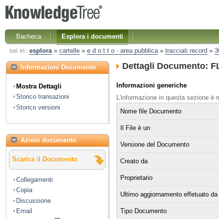
Bacheca
Esplora i documenti
sei in::
esplora
»
cartelle
»
e d o t t o - area pubblica
»
tracciati record
»
3
Dettagli Documento: FLS
Informazioni Documento
Informazioni generiche
Mostra Dettagli
Storico transazioni
L'informazione in questa sezione è
Storico versioni
Nome file Documento
Il File è un
Azioni documento
Versione del Documento
Scarica il Documento
Creato da
Proprietario
Collegamenti
Copia
Ultimo aggiornamento effetuato da
Discussione
Tipo Documento
Email