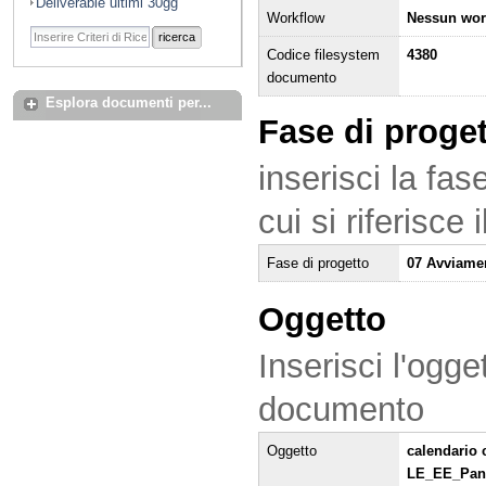
Deliverable ultimi 30gg
Workflow
Nessun wor
ricerca
Codice filesystem
4380
documento
Esplora documenti per...
Fase di proge
inserisci la fas
cui si riferisce
Fase di progetto
07 Avviame
Oggetto
Inserisci l'ogge
documento
Oggetto
calendario 
LE_EE_Pan