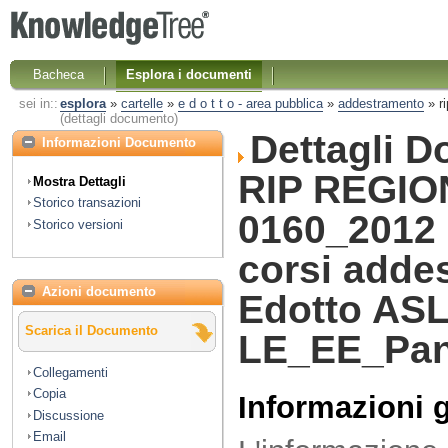
Bacheca
Esplora i documenti
sei in::
esplora
»
cartelle
»
e d o t t o - area pubblica
»
addestramento
»
r
(dettagli documento)
Dettagli 
Informazioni Documento
RIP REGIO
Mostra Dettagli
Storico transazioni
0160_2012 
Storico versioni
corsi adde
Azioni documento
Edotto AS
Scarica il Documento
LE_EE_Pan
Collegamenti
Copia
Informazioni 
Discussione
Email