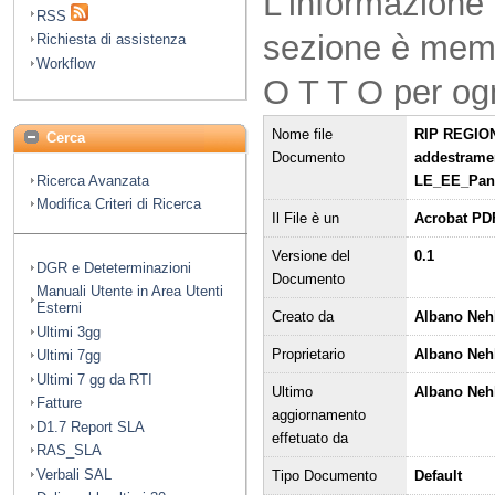
L'informazione 
RSS
sezione è mem
Richiesta di assistenza
Workflow
O T T O per og
Nome file
RIP REGION
Cerca
Documento
addestrame
LE_EE_Pani
Ricerca Avanzata
Modifica Criteri di Ricerca
Il File è un
Acrobat PD
Versione del
0.1
DGR e Deteterminazioni
Documento
Manuali Utente in Area Utenti
Esterni
Creato da
Albano Nehl
Ultimi 3gg
Proprietario
Albano Neh
Ultimi 7gg
Ultimi 7 gg da RTI
Ultimo
Albano Nehl
Fatture
aggiornamento
D1.7 Report SLA
effetuato da
RAS_SLA
Verbali SAL
Tipo Documento
Default