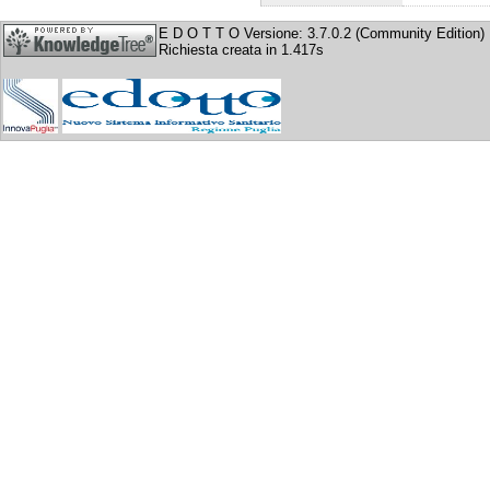
E D O T T O Versione: 3.7.0.2 (Community Edition)
Richiesta creata in 1.417s