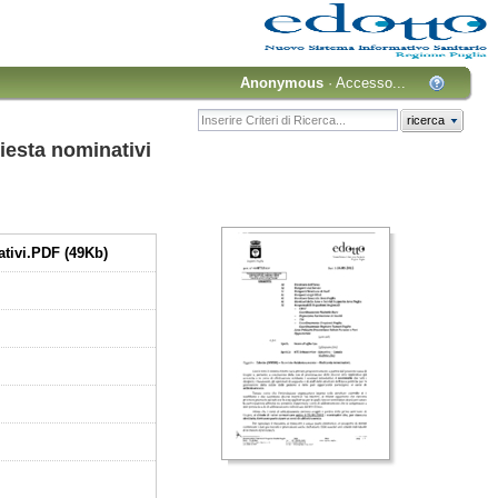
Anonymous
·
Accesso...
ricerca
esta nominativi
tivi.PDF (49Kb)