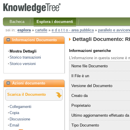
Bacheca
Esplora i documenti
sei in::
esplora
»
cartelle
»
e d o t t o - area pubblica
»
parallelo e avvice
Dettagli Documento: R
Informazioni Documento
Informazioni generiche
Mostra Dettagli
Storico transazioni
L'informazione in questa sezione è
Storico versioni
Nome file Documento
Il File è un
Azioni documento
Versione del Documento
Scarica il Documento
Creato da
Proprietario
Collegamenti
Copia
Ultimo aggiornamento effetuato da
Discussione
Tipo Documento
Email