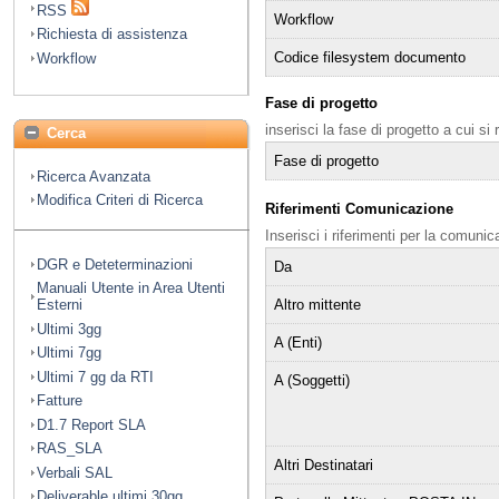
RSS
Workflow
Richiesta di assistenza
Codice filesystem documento
Workflow
Fase di progetto
inserisci la fase di progetto a cui si
Cerca
Fase di progetto
Ricerca Avanzata
Modifica Criteri di Ricerca
Riferimenti Comunicazione
Inserisci i riferimenti per la comuni
DGR e Deteterminazioni
Da
Manuali Utente in Area Utenti
Altro mittente
Esterni
Ultimi 3gg
A (Enti)
Ultimi 7gg
Ultimi 7 gg da RTI
A (Soggetti)
Fatture
D1.7 Report SLA
RAS_SLA
Altri Destinatari
Verbali SAL
Deliverable ultimi 30gg