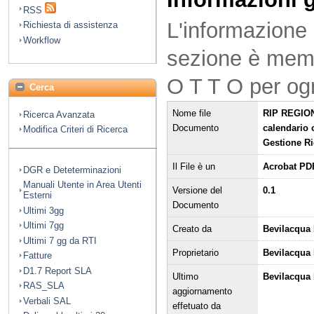
RSS
L'informazione 
Richiesta di assistenza
Workflow
sezione è mem
O T T O per og
Cerca
Nome file
RIP REGION
Ricerca Avanzata
Documento
calendario 
Modifica Criteri di Ricerca
Gestione Ri
Il File è un
Acrobat PD
DGR e Deteterminazioni
Manuali Utente in Area Utenti
Versione del
0.1
Esterni
Documento
Ultimi 3gg
Ultimi 7gg
Creato da
Bevilacqua 
Ultimi 7 gg da RTI
Proprietario
Bevilacqua
Fatture
D1.7 Report SLA
Ultimo
Bevilacqua 
RAS_SLA
aggiornamento
Verbali SAL
effetuato da