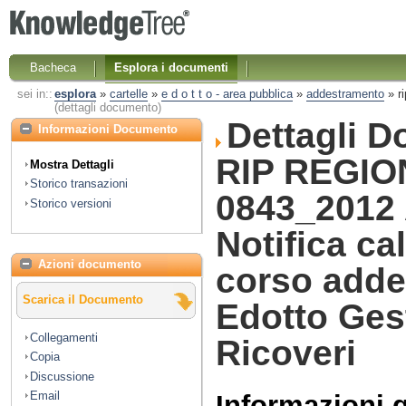
Bacheca
Esplora i documenti
sei in::
esplora
»
cartelle
»
e d o t t o - area pubblica
»
addestramento
»
r
(dettagli documento)
Dettagli 
Informazioni Documento
RIP REGIO
Mostra Dettagli
Storico transazioni
0843_2012
Storico versioni
Notifica ca
Azioni documento
corso add
Scarica il Documento
Edotto Ges
Collegamenti
Ricoveri
Copia
Discussione
Email
Informazioni 