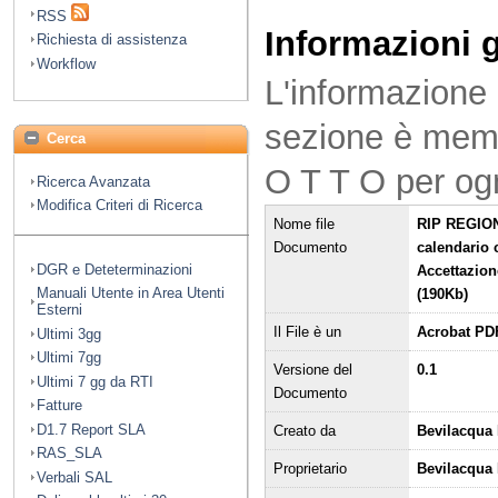
RSS
Informazioni 
Richiesta di assistenza
Workflow
L'informazione 
sezione è mem
Cerca
O T T O per og
Ricerca Avanzata
Modifica Criteri di Ricerca
Nome file
RIP REGIONE
Documento
calendario 
DGR e Deteterminazioni
Accettazion
Manuali Utente in Area Utenti
(190Kb)
Esterni
Il File è un
Acrobat PD
Ultimi 3gg
Ultimi 7gg
Versione del
0.1
Ultimi 7 gg da RTI
Documento
Fatture
D1.7 Report SLA
Creato da
Bevilacqua 
RAS_SLA
Proprietario
Bevilacqua
Verbali SAL