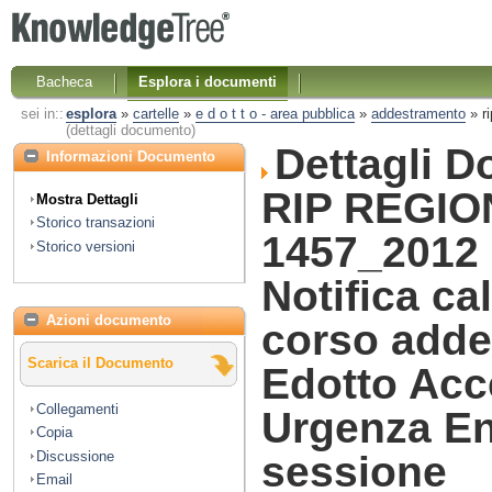
Bacheca
Esplora i documenti
sei in::
esplora
»
cartelle
»
e d o t t o - area pubblica
»
addestramento
»
r
(dettagli documento)
Dettagli 
Informazioni Documento
RIP REGIO
Mostra Dettagli
Storico transazioni
1457_2012 
Storico versioni
Notifica ca
Azioni documento
corso add
Scarica il Documento
Edotto Acc
Collegamenti
Urgenza En
Copia
Discussione
sessione
Email