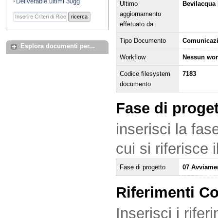
Deliverable ultimi 30gg
Ultimo
Bevilacqua 
aggiornamento
ricerca
effetuato da
Tipo Documento
Comunicaz
Esplora documenti per...
Workflow
Nessun wor
Codice filesystem
7183
documento
Fase di proge
inserisci la fas
cui si riferisce
Fase di progetto
07 Avviame
Riferimenti C
Inserisci i rifer