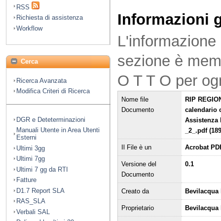
RSS
Informazioni 
Richiesta di assistenza
Workflow
L'informazione 
sezione è mem
Cerca
O T T O per og
Ricerca Avanzata
Modifica Criteri di Ricerca
Nome file
RIP REGION
Documento
calendario 
DGR e Deteterminazioni
Assistenza 
Manuali Utente in Area Utenti
_2_.pdf (18
Esterni
Il File è un
Acrobat PD
Ultimi 3gg
Ultimi 7gg
Versione del
0.1
Ultimi 7 gg da RTI
Documento
Fatture
D1.7 Report SLA
Creato da
Bevilacqua 
RAS_SLA
Proprietario
Bevilacqua
Verbali SAL