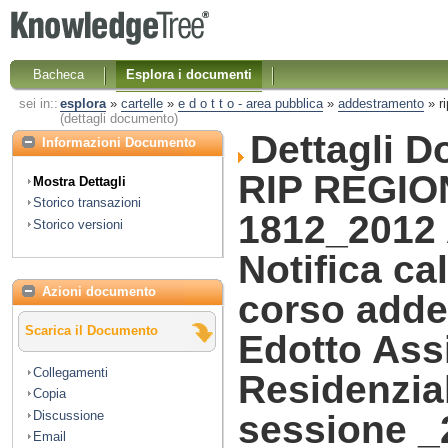
Bacheca
Esplora i documenti
sei in::
esplora
»
cartelle
»
e d o t t o - area pubblica
»
addestramento
»
r
(dettagli documento)
Dettagli 
Informazioni Documento
RIP REGIO
Mostra Dettagli
Storico transazioni
1812_2012
Storico versioni
Notifica ca
Azioni documento
corso add
Scarica il Documento
Edotto Ass
Collegamenti
Residenzia
Copia
Discussione
sessione _
Email