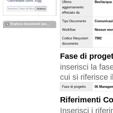
Deliverable ultimi 30gg
Ultimo
Bevilacqua 
aggiornamento
ricerca
effetuato da
Tipo Documento
Comunicaz
Esplora documenti per...
Workflow
Nessun wor
Codice filesystem
7982
documento
Fase di proge
inserisci la fas
cui si riferisce
Fase di progetto
06 Managem
Riferimenti C
Inserisci i rifer