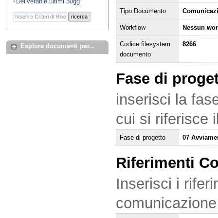
Deliverable ultimi 30gg
Tipo Documento
Comunicaz
ricerca
Workflow
Nessun wor
Codice filesystem
8266
Esplora documenti per...
documento
Fase di proge
inserisci la fas
cui si riferisce
Fase di progetto
07 Avviame
Riferimenti C
Inserisci i rifer
comunicazione