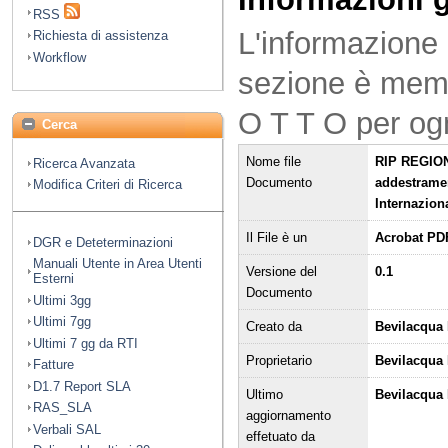
RSS
L'informazione 
Richiesta di assistenza
Workflow
sezione è mem
O T T O per og
Cerca
Nome file
RIP REGION
Ricerca Avanzata
Documento
addestramen
Modifica Criteri di Ricerca
Internazion
Il File è un
Acrobat PD
DGR e Deteterminazioni
Manuali Utente in Area Utenti
Versione del
0.1
Esterni
Documento
Ultimi 3gg
Ultimi 7gg
Creato da
Bevilacqua 
Ultimi 7 gg da RTI
Proprietario
Bevilacqua
Fatture
D1.7 Report SLA
Ultimo
Bevilacqua 
RAS_SLA
aggiornamento
Verbali SAL
effetuato da