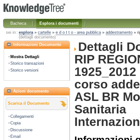
Bacheca
Esplora i documenti
sei in::
esplora
»
cartelle
»
e d o t t o - area pubblica
»
addestramento
»
r
(dettagli documento)
Dettagli 
Informazioni Documento
RIP REGIO
Mostra Dettagli
Storico transazioni
1925_2012 
Storico versioni
corso add
Azioni documento
ASL BR Mob
Scarica il Documento
Sanitaria
Collegamenti
Internazion
Copia
Discussione
Email
Informazioni 