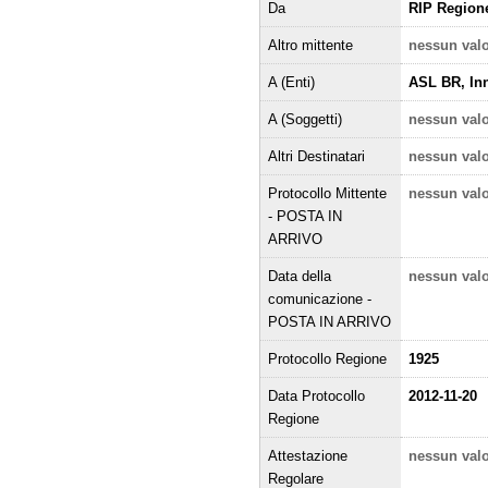
Da
RIP Region
Altro mittente
nessun val
A (Enti)
ASL BR, In
A (Soggetti)
nessun val
Altri Destinatari
nessun val
Protocollo Mittente
nessun val
- POSTA IN
ARRIVO
Data della
nessun val
comunicazione -
POSTA IN ARRIVO
Protocollo Regione
1925
Data Protocollo
2012-11-20
Regione
Attestazione
nessun val
Regolare