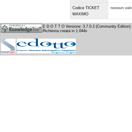
Codice TICKET
nessun val
MAXIMO
E D O T T O Versione: 3.7.0.2 (Community Edition)
Richiesta creata in 1.044s