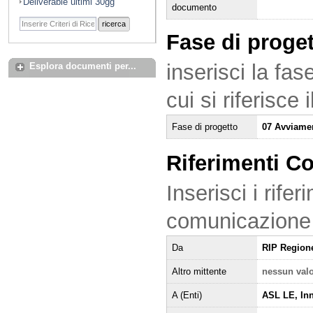
Deliverable ultimi 30gg
documento
ricerca
Fase di proge
inserisci la fas
Esplora documenti per...
cui si riferisce
Fase di progetto
07 Avviame
Riferimenti C
Inserisci i rifer
comunicazione
Da
RIP Region
Altro mittente
nessun val
A (Enti)
ASL LE, Inn