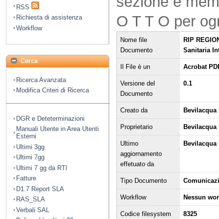
sezione è mem
RSS
O T T O per og
Richiesta di assistenza
Workflow
Nome file
RIP REGION
Documento
Sanitaria I
Cerca
Il File è un
Acrobat PD
Ricerca Avanzata
Versione del
0.1
Modifica Criteri di Ricerca
Documento
Creato da
Bevilacqua 
DGR e Deteterminazioni
Proprietario
Bevilacqua
Manuali Utente in Area Utenti
Esterni
Ultimo
Bevilacqua 
Ultimi 3gg
aggiornamento
Ultimi 7gg
effetuato da
Ultimi 7 gg da RTI
Fatture
Tipo Documento
Comunicaz
D1.7 Report SLA
Workflow
Nessun wor
RAS_SLA
Verbali SAL
Codice filesystem
8325