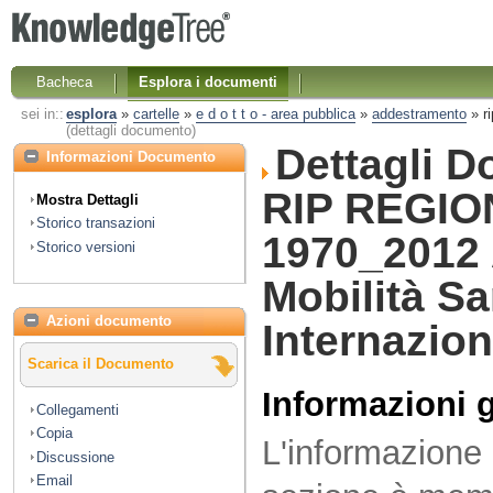
Bacheca
Esplora i documenti
sei in::
esplora
»
cartelle
»
e d o t t o - area pubblica
»
addestramento
»
r
(dettagli documento)
Dettagli 
Informazioni Documento
RIP REGIO
Mostra Dettagli
Storico transazioni
1970_2012 
Storico versioni
Mobilità Sa
Azioni documento
Internazion
Scarica il Documento
Informazioni 
Collegamenti
Copia
L'informazione 
Discussione
Email