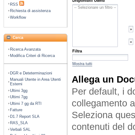
Disponibili Utenti
RSS
Richiesta di assistenza
Workflow
Cerca
Ricerca Avanzata
Filtra
Modifica Criteri di Ricerca
Mostra tutti
DGR e Deteterminazioni
Allega un Do
Manuali Utente in Area Utenti
Esterni
Per default, i 
Ultimi 3gg
Ultimi 7gg
collegamento a
Ultimi 7 gg da RTI
Fatture
Seleziona quest
D1.7 Report SLA
RAS_SLA
contenuti del 
Verbali SAL