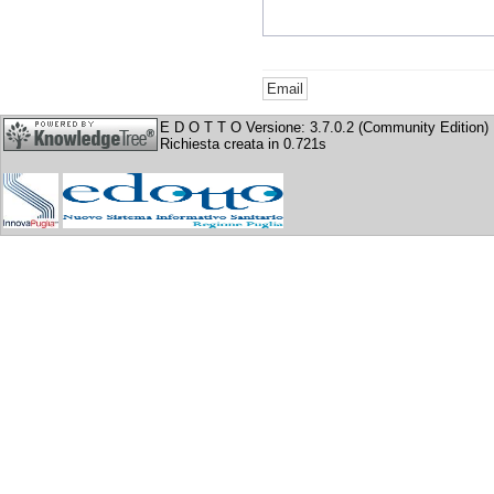
E D O T T O Versione: 3.7.0.2 (Community Edition)
Richiesta creata in 0.721s