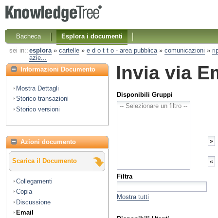
Bacheca
Esplora i documenti
sei in::
esplora
»
cartelle
»
e d o t t o - area pubblica
»
comunicazioni
»
r
azie...
Invia via E
Informazioni Documento
Mostra Dettagli
Disponibili Gruppi
Storico transazioni
Storico versioni
Azioni documento
Scarica il Documento
Filtra
Collegamenti
Copia
Mostra tutti
Discussione
Email