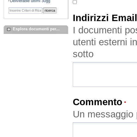
Deliverable ultimi 30gg
ricerca
Indirizzi Emai
I documenti pos
Esplora documenti per...
utenti esterni i
sotto
Commento
(O
Un messaggio p