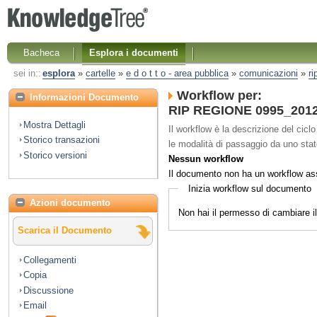
Bacheca
Esplora i documenti
sei in::
esplora
»
cartelle
»
e d o t t o - area pubblica
»
comunicazioni
»
ri
Workflow per:
Informazioni Documento
RIP REGIONE 0995_2012 
Mostra Dettagli
Il workflow è la descrizione del cicl
Storico transazioni
le modalità di passaggio da uno stato 
Storico versioni
Nessun workflow
Il documento non ha un workflow as
Inizia workflow sul documento
Azioni documento
Non hai il permesso di cambiare 
Scarica il Documento
Collegamenti
Copia
Discussione
Email