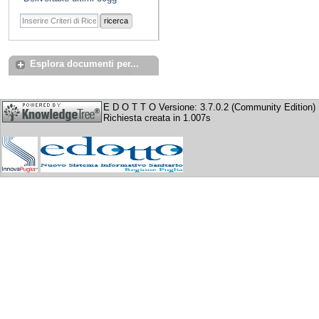
ricerca
Esplora documenti per...
E D O T T O Versione: 3.7.0.2 (Community Edition)
Richiesta creata in 1.007s