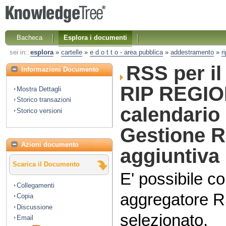
Bacheca
Esplora i documenti
sei in::
esplora
»
cartelle
»
e d o t t o - area pubblica
»
addestramento
»
r
RSS per i
Informazioni Documento
RIP REGIO
Mostra Dettagli
Storico transazioni
calendario
Storico versioni
Gestione R
Azioni documento
aggiuntiva
Scarica il Documento
E' possibile co
Collegamenti
aggregatore R
Copia
Discussione
selezionato.
Email