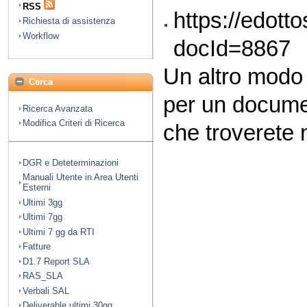
RSS
https://edott
Richiesta di assistenza
Workflow
docId=8867
Un altro modo
Cerca
per un docume
Ricerca Avanzata
Modifica Criteri di Ricerca
che troverete n
DGR e Deteterminazioni
Manuali Utente in Area Utenti
Esterni
Ultimi 3gg
Ultimi 7gg
Ultimi 7 gg da RTI
Fatture
D1.7 Report SLA
RAS_SLA
Verbali SAL
Deliverable ultimi 30gg