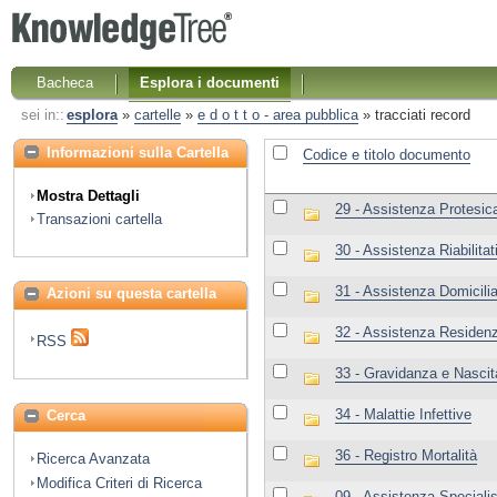
Bacheca
Esplora i documenti
sei in::
esplora
»
cartelle
»
e d o t t o - area pubblica
»
tracciati record
Informazioni sulla Cartella
Codice e titolo documento
Mostra Dettagli
29 - Assistenza Protesica
Transazioni cartella
30 - Assistenza Riabilitat
31 - Assistenza Domicilia
Azioni su questa cartella
32 - Assistenza Residenz
RSS
33 - Gravidanza e Nascit
34 - Malattie Infettive
Cerca
36 - Registro Mortalità
Ricerca Avanzata
Modifica Criteri di Ricerca
09 - Assistenza Speciali