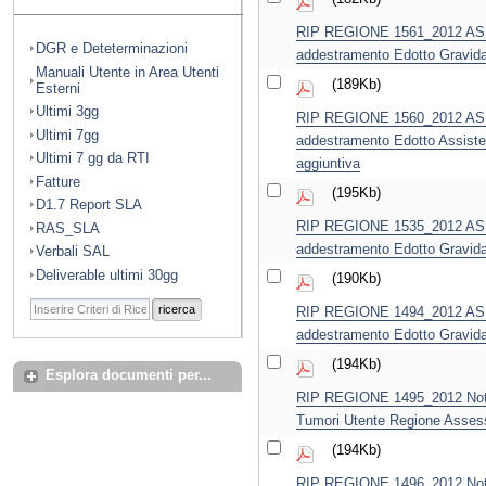
RIP REGIONE 1561_2012 ASL B
DGR e Deteterminazioni
addestramento Edotto Gravida
Manuali Utente in Area Utenti
(189Kb)
Esterni
Ultimi 3gg
RIP REGIONE 1560_2012 ASL B
Ultimi 7gg
addestramento Edotto Assiste
Ultimi 7 gg da RTI
aggiuntiva
Fatture
(195Kb)
D1.7 Report SLA
RIP REGIONE 1535_2012 ASL B
RAS_SLA
addestramento Edotto Gravid
Verbali SAL
Deliverable ultimi 30gg
(190Kb)
ricerca
RIP REGIONE 1494_2012 ASL L
addestramento Edotto Gravid
(194Kb)
Esplora documenti per...
RIP REGIONE 1495_2012 Notif
Tumori Utente Regione Asses
(194Kb)
RIP REGIONE 1496_2012 Notif