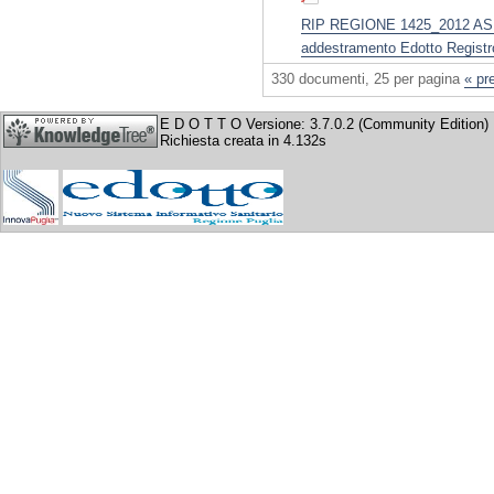
RIP REGIONE 1425_2012 ASL B
addestramento Edotto Registro
330 documenti, 25 per pagina
« pr
E D O T T O Versione: 3.7.0.2 (Community Edition)
Richiesta creata in 4.132s