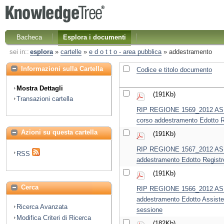
Bacheca
Esplora i documenti
sei in::
esplora
»
cartelle
»
e d o t t o - area pubblica
»
addestramento
Informazioni sulla Cartella
Codice e titolo documento
Mostra Dettagli
(191Kb)
Transazioni cartella
RIP REGIONE 1569_2012 ASL 
corso addestramento Edotto R
Azioni su questa cartella
(191Kb)
RIP REGIONE 1567_2012 ASL T
RSS
addestramento Edotto Registro
(191Kb)
Cerca
RIP REGIONE 1566_2012 ASL L
addestramento Edotto Assist
Ricerca Avanzata
sessione
Modifica Criteri di Ricerca
(182Kb)