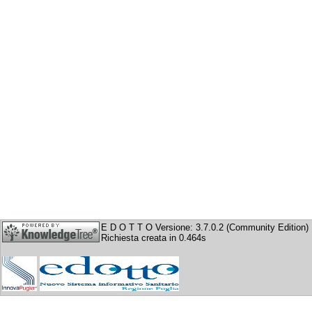
E D O T T O Versione: 3.7.0.2 (Community Edition)
Richiesta creata in 0.464s