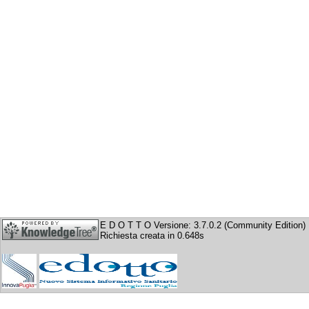
E D O T T O Versione: 3.7.0.2 (Community Edition)
Richiesta creata in 0.648s