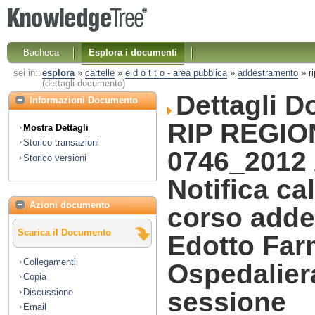
Bacheca
Esplora i documenti
sei in::
esplora
»
cartelle
»
e d o t t o - area pubblica
»
addestramento
»
r
(dettagli documento)
Dettagli 
Informazioni Documento
RIP REGIO
Mostra Dettagli
Storico transazioni
0746_2012
Storico versioni
Notifica ca
Azioni documento
corso add
Scarica il Documento
Edotto Far
Collegamenti
Ospedalier
Copia
Discussione
sessione
Email