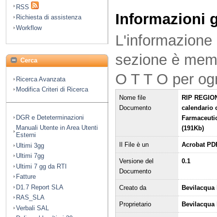
RSS
Informazioni 
Richiesta di assistenza
Workflow
L'informazione 
sezione è mem
Cerca
O T T O per og
Ricerca Avanzata
Modifica Criteri di Ricerca
Nome file
RIP REGION
Documento
calendario 
DGR e Deteterminazioni
Farmaceutic
Manuali Utente in Area Utenti
(191Kb)
Esterni
Il File è un
Acrobat PD
Ultimi 3gg
Ultimi 7gg
Versione del
0.1
Ultimi 7 gg da RTI
Documento
Fatture
D1.7 Report SLA
Creato da
Bevilacqua 
RAS_SLA
Proprietario
Bevilacqua
Verbali SAL