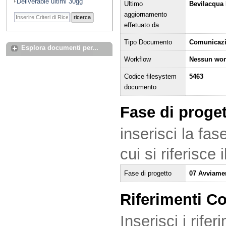
Deliverable ultimi 30gg
Ultimo
Bevilacqua 
aggiornamento
ricerca
effetuato da
Tipo Documento
Comunicaz
Esplora documenti per...
Workflow
Nessun wor
Codice filesystem
5463
documento
Fase di proge
inserisci la fas
cui si riferisce
Fase di progetto
07 Avviame
Riferimenti C
Inserisci i rifer