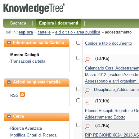
Bacheca
Esplora i documenti
sei in::
esplora
»
cartelle
»
e d o t t o - area pubblica
»
addestramento
Informazioni sulla Cartella
Codice e titolo documento
Mostra Dettagli
(107Kb)
Transazioni cartella
Calendario Corsi Addestramen
Marzo 2012 (escluso Aziende 
Assessorato e altri organismi 
Azioni su questa cartella
Disciplinare_Addestrame
RSS
(101Kb)
Elenco Recapiti Segreterie Or
Cerca
Addestramento Edotto
(217Kb)
Ricerca Avanzata
Modifica Criteri di Ricerca
RIP REGIONE 0024_2013 ASL 