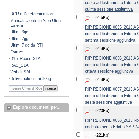
corso addestramento Edotto G
quinta sessione aggiuntiva
DGR e Deteterminazioni
(216Kb)
Manuali Utente in Area Utenti
Esterni
RIP REGIONE 0055_2013 ASL 
Ultimi 3gg
corso addestramento Edotto G
Ultimi 7gg
settima sessione aggiuntiva
Ultimi 7 gg da RTI
(218Kb)
Fatture
RIP REGIONE 0056_2013 ASL 
D1.7 Report SLA
corso addestramento Edotto G
RAS_SLA
ottava sessione aggiuntiva
Verbali SAL
Deliverable ultimi 30gg
(218Kb)
ricerca
RIP REGIONE 0057_2013 ASL 
corso addestramento Edotto G
sesta sessione aggiuntiva
Esplora documenti per...
(220Kb)
RIP REGIONE 0058_2013 Notif
addestramento Edotto SAP 
(221Kb)