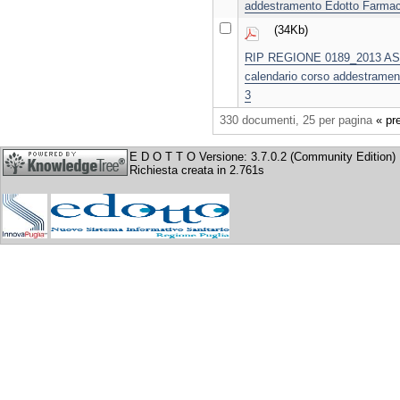
addestramento Edotto Farmace
(34Kb)
RIP REGIONE 0189_2013 ASL
calendario corso addestramen
3
330 documenti, 25 per pagina
« pr
E D O T T O Versione: 3.7.0.2 (Community Edition)
Richiesta creata in 2.761s