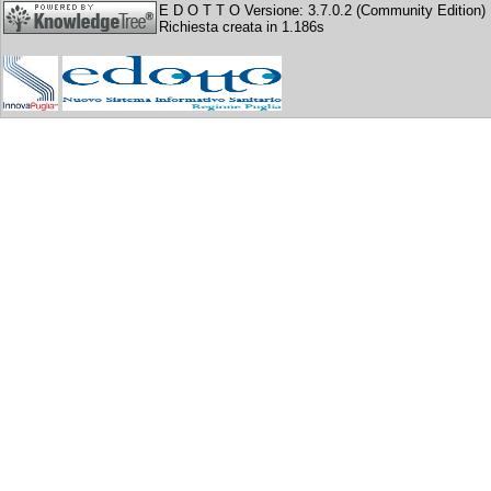
E D O T T O Versione: 3.7.0.2 (Community Edition)
Richiesta creata in 1.186s