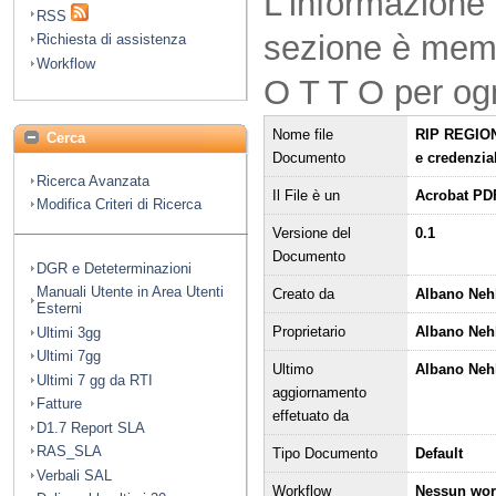
L'informazione 
RSS
sezione è mem
Richiesta di assistenza
Workflow
O T T O per og
Nome file
RIP REGION
Cerca
Documento
e credenzia
Ricerca Avanzata
Il File è un
Acrobat PD
Modifica Criteri di Ricerca
Versione del
0.1
Documento
DGR e Deteterminazioni
Manuali Utente in Area Utenti
Creato da
Albano Nehl
Esterni
Proprietario
Albano Neh
Ultimi 3gg
Ultimi 7gg
Ultimo
Albano Nehl
Ultimi 7 gg da RTI
aggiornamento
Fatture
effetuato da
D1.7 Report SLA
RAS_SLA
Tipo Documento
Default
Verbali SAL
Workflow
Nessun wor