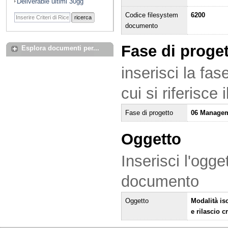
Deliverable ultimi 30gg
Codice filesystem
6200
ricerca
documento
Fase di proge
Esplora documenti per...
inserisci la fas
cui si riferisce
Fase di progetto
06 Managem
Oggetto
Inserisci l'ogge
documento
Oggetto
Modalità is
e rilascio 