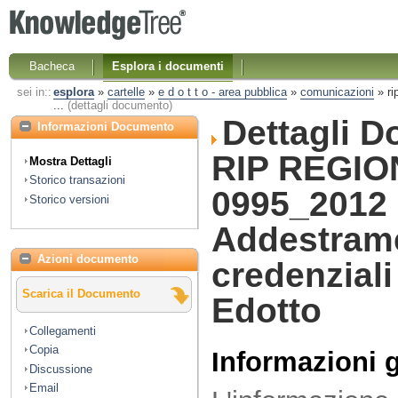
Bacheca
Esplora i documenti
sei in::
esplora
»
cartelle
»
e d o t t o - area pubblica
»
comunicazioni
»
r
...
(dettagli documento)
Dettagli 
Informazioni Documento
RIP REGIO
Mostra Dettagli
Storico transazioni
0995_2012
Storico versioni
Addestram
Azioni documento
credenziali
Scarica il Documento
Edotto
Collegamenti
Copia
Informazioni 
Discussione
Email