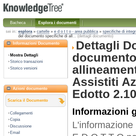
Bacheca
Esplora i documenti
sei in::
esplora
»
cartelle
»
e d o t t o - area pubblica
»
specifiche di integ
del documento specifiche di all...
(dettagli documento)
Dettagli D
Informazioni Documento
documento 
Mostra Dettagli
Storico transazioni
allineamen
Storico versioni
Assistiti A
Azioni documento
Edotto 2.1
Scarica il Documento
Informazioni 
Collegamenti
Copia
L'informazione
Discussione
Email