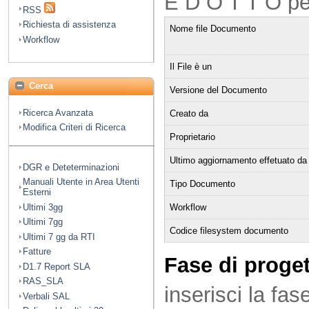
E D O T T O pe
RSS
Richiesta di assistenza
Nome file Documento
Workflow
Il File è un
Cerca
Versione del Documento
Ricerca Avanzata
Creato da
Modifica Criteri di Ricerca
Proprietario
Ultimo aggiornamento effetuato da
DGR e Deteterminazioni
Manuali Utente in Area Utenti
Tipo Documento
Esterni
Workflow
Ultimi 3gg
Ultimi 7gg
Codice filesystem documento
Ultimi 7 gg da RTI
Fatture
Fase di proge
D1.7 Report SLA
RAS_SLA
inserisci la fase
Verbali SAL